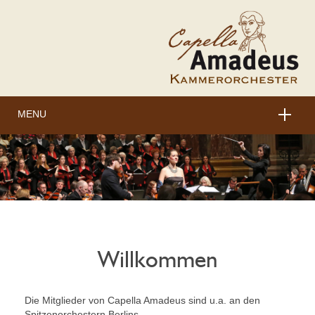
MENU
HOME
KÜNSTLER
TERMINE
PRESSE
Willkommen
HÖRPROBEN
Die Mitglieder von Capella Amadeus sind u.a. an den
KONTAKT
Spitzenorchestern Berlins,